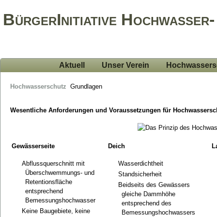
BürgerInitiative Hochwasser-
Aktuell
Unser Verein
Hochwassers
Hochwasserschutz
Grundlagen
Wesentliche Anforderungen und Voraussetzungen für Hochwassersc
Gewässerseite
Deich
L
Abflussquerschnitt mit
Wasserdichtheit
Überschwemmungs- und
Standsicherheit
Retentionsfläche
Beidseits des Gewässers
entsprechend
gleiche Dammhöhe
Bemessungshochwasser
entsprechend des
Keine Baugebiete, keine
Bemessungshochwassers